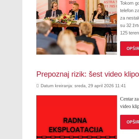
Tokom go
telefon z
za nestal
su 32 žrt
125 teren
OPŠIR
Prepoznaj rizik: šest video klip
Datum kreiranja: sreda, 29 april 2026 11:41
Centar za
video kli
OPŠIR