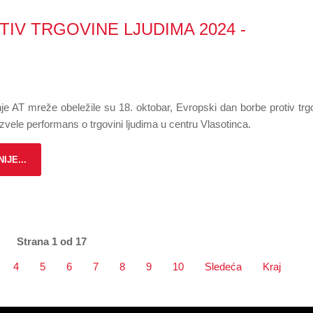
IV TRGOVINE LJUDIMA 2024 -
inje AT mreže obeležile su 18. oktobar, Evropski dan borbe protiv trg
 izvele performans o trgovini ljudima u centru Vlasotinca.
IJE...
Strana 1 od 17
4
5
6
7
8
9
10
Sledeća
Kraj