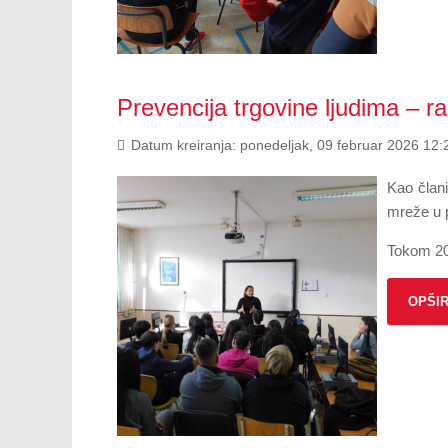
Prevencija trgovine ljudima – r
Datum kreiranja: ponedeljak, 09 februar 2026 12:
Kao član
mreže u p
Tokom 202
OPŠIR