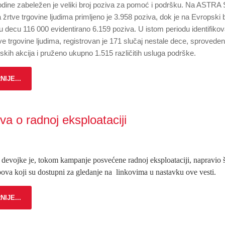
dine zabeležen je veliki broj poziva za pomoć i podršku. Na ASTR
a žrtve trgovine ljudima primljeno je 3.958 poziva, dok je na Evropski 
u decu 116 000 evidentirano 6.159 poziva. U istom periodu identifiko
ve trgovine ljudima, registrovan je 171 slučaj nestale dece, sprovede
skih akcija i pruženo ukupno 1.515 različitih usluga podrške.
NIJE...
ova o radnoj eksploataciji
 devojke je, tokom kampanje posvećene radnoj eksploataciji, napravio š
pova koji su dostupni za gledanje na linkovima u nastavku ove vesti.
NIJE...