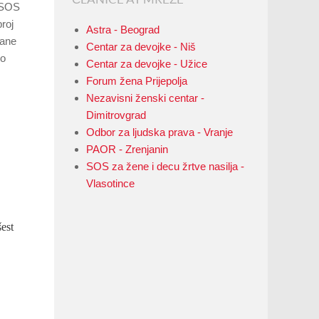
A SOS
broj
Astra - Beograd
vane
Centar za devojke - Niš
no
Centar za devojke - Užice
Forum žena Prijepolja
Nezavisni ženski centar -
Dimitrovgrad
Odbor za ljudska prava - Vranje
PAOR - Zrenjanin
SOS za žene i decu žrtve nasilja -
Vlasotince
est