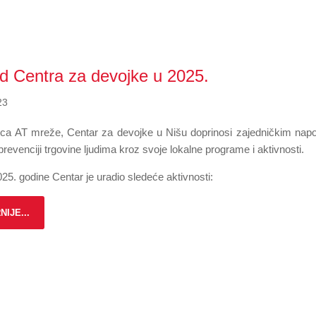
ad Centra za devojke u 2025.
23
ica AT mreže, Centar za devojke u Nišu doprinosi zajedničkim nap
revenciji trgovine ljudima kroz svoje lokalne programe i aktivnosti.
5. godine Centar je uradio sledeće aktivnosti:
NIJE...