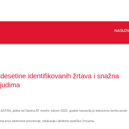
NASLO
esetine identifikovanih žrtava i snažna
ljudima
 ASTRA, jedna od članica AT mreže, tokom 2025. godine nastavila je intenzivnu borbu protiv
dima kroz aktivnosti prevencije, edukacije i direktne podrške žrtvama.