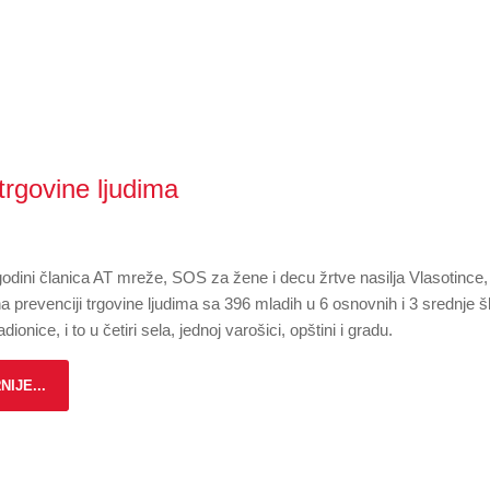
trgovine ljudima
odini članica AT mreže, SOS za žene i decu žrtve nasilja Vlasotince,
 na prevenciji trgovine ljudima sa 396 mladih u 6 osnovnih i 3 srednje š
dionice, i to u četiri sela, jednoj varošici, opštini i gradu.
NIJE...