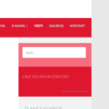
VNA
O NAMA
VESTI
GALERIJE
KONTAKT
LIKE US ON FACEBOOK!
high school diploma online
ČLANICE AT MREŽE