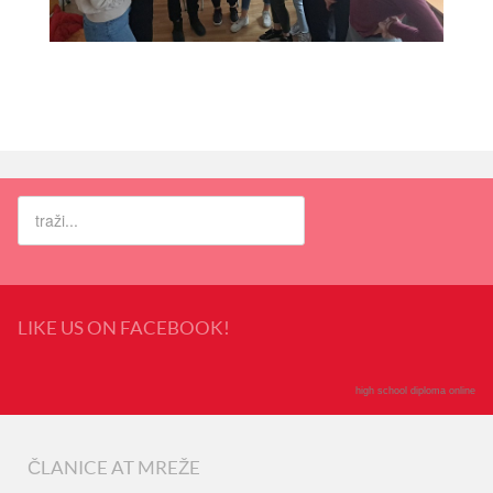
LIKE US ON FACEBOOK!
high school diploma online
ČLANICE AT MREŽE