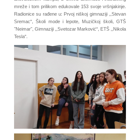
mreže i tom prilikom edukovale 153 svoje vršnjakinje.
Radionice su rađene u: Prvoj niškoj gimnaziji ,,Stevan
Sremac“, Školi mode i lepote, Muzičkoj školi, GTŠ
"Neimar", Gimnaziji ,,Svetozar Marković“, ETŠ ,,Nikola
Tesla“.