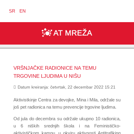
SR
EN
VRŠNJAČKE RADIONICE NA TEMU
TRGOVINE LJUDIMA U NIŠU
Datum kreiranja: četvrtak, 22 decembar 2022 15:21
Aktivistkinje Centra za devojke, Mina i Mila, održale su
još pet radionica na temu prevencije trgovine ljudima.
Od jula do decembra su održale ukupno 10 radionica,
u 6 niških srednjih škola i na Feminističko-
aktivističkom kampu, u okviru aktivnosti Antitrafiking