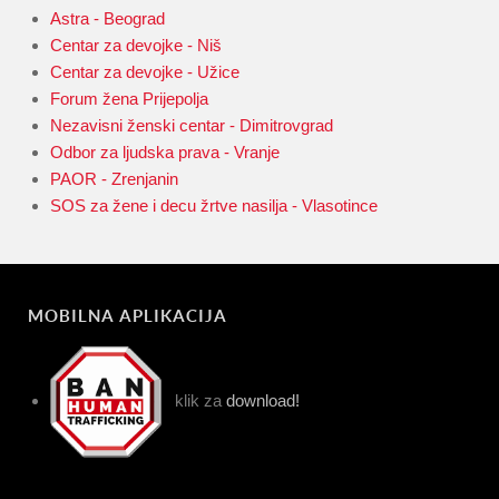
Astra - Beograd
Centar za devojke - Niš
Centar za devojke - Užice
Forum žena Prijepolja
Nezavisni ženski centar - Dimitrovgrad
Odbor za ljudska prava - Vranje
PAOR - Zrenjanin
SOS za žene i decu žrtve nasilja - Vlasotince
MOBILNA APLIKACIJA
klik za
download!